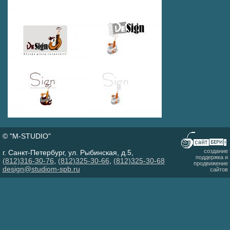
© "M-STUDIO"
создание
г. Санкт-Петербург, ул. Рыбинская, д.5,
поддержка и
(812)316-30-76
,
(812)325-30-66
,
(812)325-30-68
продвижение
design@studiom-spb.ru
сайтов